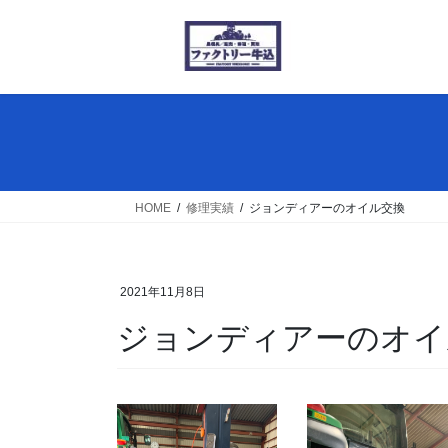
コ
ナ
ン
ビ
テ
ゲ
ン
ー
ツ
シ
へ
ョ
ス
ン
キ
に
ッ
移
HOME
修理実績
ジョンディアーのオイル交換
プ
動
2021年11月8日
ジョンディアーのオイ