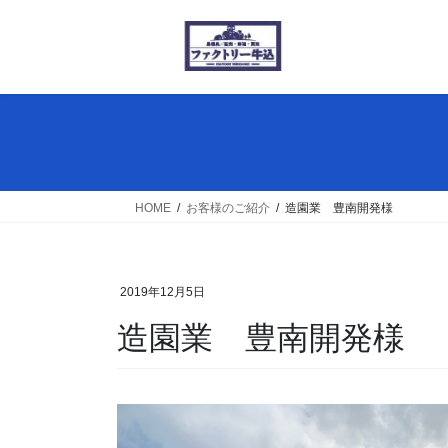
コ
ナ
ン
ビ
テ
ゲ
ン
ー
ツ
シ
へ
ョ
ス
ン
キ
に
ッ
移
HOME
お客様のご紹介
造園業 豊南開発様
プ
動
2019年12月5日
造園業 豊南開発様